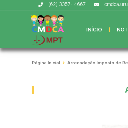
(62) 3357- 4667
cmdca.ur
INÍCIO
NOT
Página Inicial
Arrecadação Imposto de R