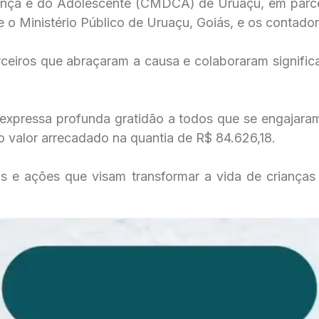
iança e do Adolescente (CMDCA) de Uruaçu, em parce
o Ministério Público de Uruaçu, Goiás, e os contador
rceiros que abraçaram a causa e colaboraram signif
pressa profunda gratidão a todos que se engajara
 o valor arrecadado na quantia de R$ 84.626,18.
os e ações que visam transformar a vida de criança