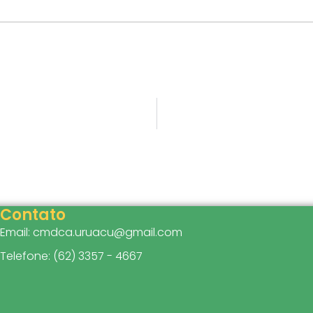
Contato
Email: cmdca.uruacu@gmail.com
Telefone: (62) 3357 - 4667